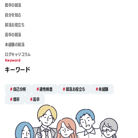
既卒の就活
自分を知る
就活お役立ち
高卒の就活
未経験の就活
ログキャリコラム
Keyword
キーワード
自己分析
適性検査
就活お役立ち
未経験
既卒
高卒