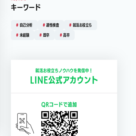
キーワード
自己分析
適性検査
就活お役立ち
未経験
既卒
高卒