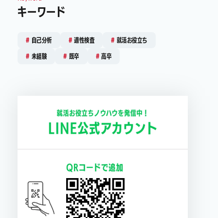
キーワード
自己分析
適性検査
就活お役立ち
未経験
既卒
高卒