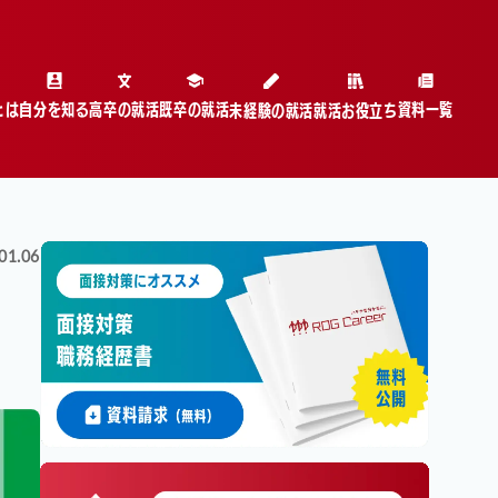
とは
自分を知る
高卒の就活
既卒の就活
資料一覧
未経験の就活
就活お役立ち
01.06