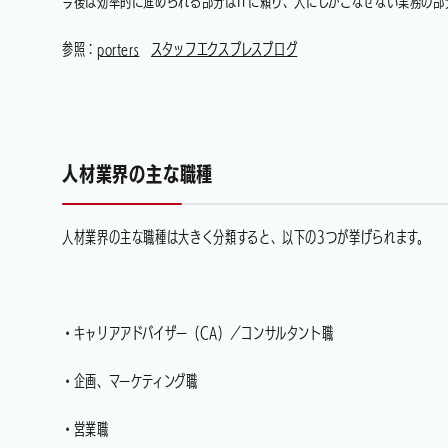
今後は効率的に進められる部分はITに頼り、人にしかこなせない業務の部
参照：
porters
スタッフエクスプレスブログ
人材業界の主な職種
人材業界の主な職種は大きく分類すると、以下の3つが挙げられます。
・キャリアアドバイザー（CA）／コンサルタント職
・企画、マーケティング職
・営業職