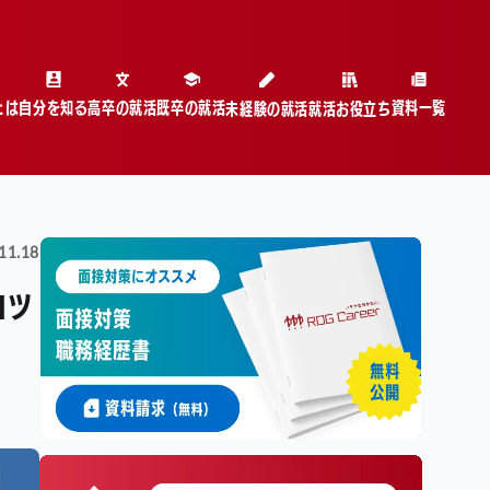
とは
自分を知る
高卒の就活
既卒の就活
資料一覧
未経験の就活
就活お役立ち
11.18
コツ