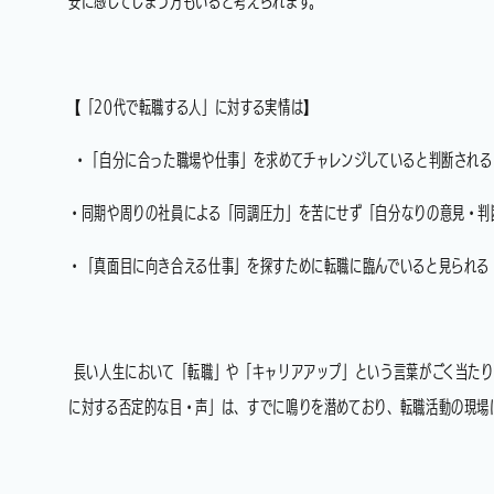
安に感じてしまう方もいると考えられます。
【「20代で転職する人」に対する実情は】
・「自分に合った職場や仕事」を求めてチャレンジしていると判断される
・同期や周りの社員による「同調圧力」を苦にせず「自分なりの意見・判
・「真面目に向き合える仕事」を探すために転職に臨んでいると見られる
長い人生において「転職」や「キャリアアップ」という言葉がごく当たり
に対する否定的な目・声」は、すでに鳴りを潜めており、転職活動の現場