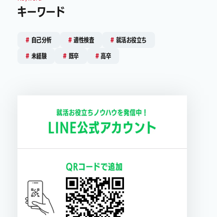
キーワード
自己分析
適性検査
就活お役立ち
未経験
既卒
高卒