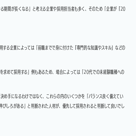
る期間が長くなる」と考える企業や採用担当者も多く、そのため「企業が『20
用する企業によっては「前職までで身に付けた『専門的な知識やスキル』などの
を求めて採用する」例もあるため、場合によっては「20代での未経験職種への
ま決め手になるわけではなく、これらの内のいくつかを「バランス良く備えてい
伸びしろがある」と判断された人材が、優先して採用されると判断して良いでし