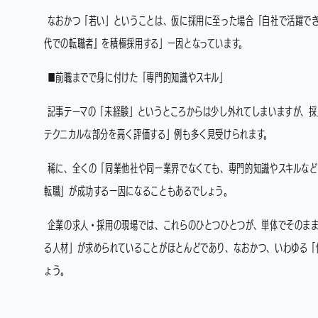
なおかつ「若い」ということは、仮に採用に至った場合「自社で活躍でき
代での転職者』を積極採用する」一因となっています。
■前職までで身に付けた「専門的知識やスキル」
記事テーマの「未経験」というところからは少し外れてしまいますが、採
テクニカルな部分を高く評価する」例も多く見受けられます。
稀に、全くの「同業他社や同一業界でなくても、専門的知識やスキルなど
転職」が成功する一因になることもあるでしょう。
企業の求人・採用の現場では、これらのひとつひとつが、単体でそのま
る人材」が求められていることがほとんどであり、なおかつ、いわゆる「
ょう。