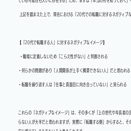
ている可能性も大いに存在する」ため、まずは「本当の所を知っておく」
上記を踏まえた上で、現在における「20代での転職に対するネガティブ
【「20代で転職する人」に対するネガティブなイメージ】
・職場に定着しないため「こらえ性がない」と判断される
・何らかの問題があり「人間関係が上手く構築できない人」だと思われる
・転職を繰り返す人は「仕事と真面目に向き合っていない」と見られる
これらの「ネガティブなイメージ」は、その多くが「上の世代や年長者の
らない人が大半だと思われますが、実際に「転職する側」からすると、そ