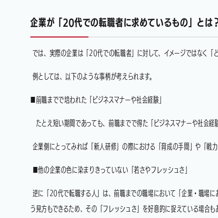
企業が「20代での転職者に求めているもの」とは
では、実際の企業は「20代での転職者」に対して、イメージではなく「
例としては、以下のような事柄が考えられます。
■前職までで培われた「ビジネスマナーや社会経験」
たとえ短い期間であっても、前職までで得た「ビジネスマナーや社会経
企業側にとってみれば「新人研修」の際における「育成の手間」や「戦力
■他の企業の色に染まりきっていない「若さやフレッシュさ」
逆に「20代で転職する人」は、前職までの職場において「企業・職場に
う見方もできるため、その「フレッシュさ」を好意的に捉えている場合も