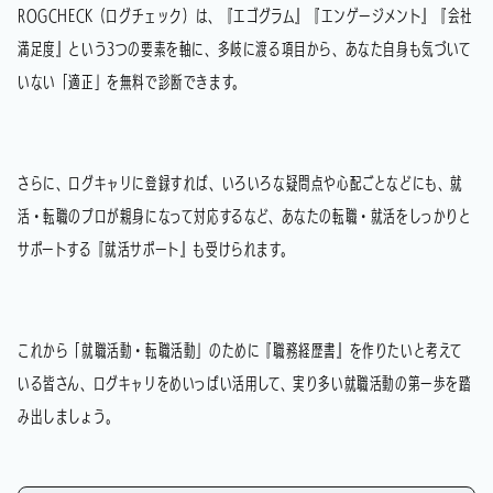
ROGCHECK（ログチェック）は、『エゴグラム』『エンゲージメント』『会社
満足度』という3つの要素を軸に、多岐に渡る項目から、あなた自身も気づいて
いない「適正」を無料で診断できます。
さらに、ログキャリに登録すれば、いろいろな疑問点や心配ごとなどにも、就
活・転職のプロが親身になって対応するなど、あなたの転職・就活をしっかりと
サポートする『就活サポート』も受けられます。
これから「就職活動・転職活動」のために『職務経歴書』を作りたいと考えて
いる皆さん、ログキャリをめいっぱい活用して、実り多い就職活動の第一歩を踏
み出しましょう。